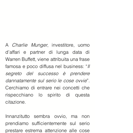
Come ogni anno che inizia mi faccio 
propositi e domande. Oggi mi 
domando “nà cosetta”: cosa farò da 
grande?
A 
Charlie Munger
, investitore, uomo 
d’affari e partner di lunga data di 
Warren Buffett, viene attribuita una frase 
famosa e poco diffusa nel business: “
Il 
segreto del successo è prendere 
dannatamente sul serio le cose ovvie
”. 
Cerchiamo di entrare nei concetti che 
rispecchiano lo spirito di questa 
citazione.
Innanzitutto sembra ovvio, ma non 
prendiamo sufficientemente sul serio 
prestare estrema attenzione alle cose 