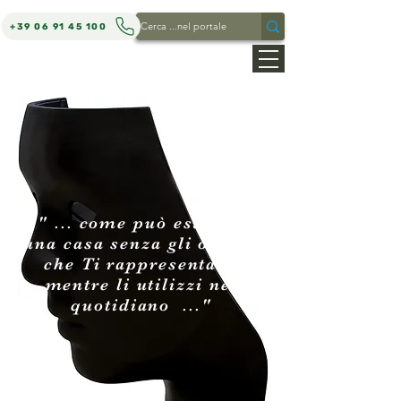
+39 06 91 45 100
MARCO REPETTO ARCHITETTO
" ... come può esistere
una casa senza gli oggetti
che Ti rappresentano
mentre li utilizzi nel
quotidiano ..."