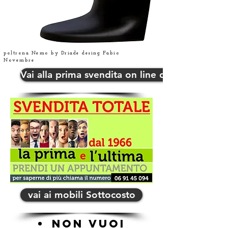
poltrona Nemo by Driade desing Fabio
Novembre
Vai alla prima svendita on line di Errequ
vai ai mobili Sottocosto
NON VUOI