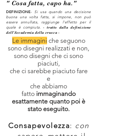
" Cosa fatta, capo ha."
D
EFINIZIONE
-
Si usa quando una decisione
buona una volta fatta, si impone, non può
essere annullata, raggiunge l'effetto per il
quale è compiuta.
- tratto dalla definizione
dell'Accademia della crusca -
Le immagini
che seguono
sono disegni realizzati e non,
sono disegni che ci sono
piaciuti,
che ci sarebbe piaciuto fare
e
che abbiamo
fatto
immaginando
esattamente quanto poi è
stato eseguito.
Consapevolezza
:
con
- sapere
, mettere il