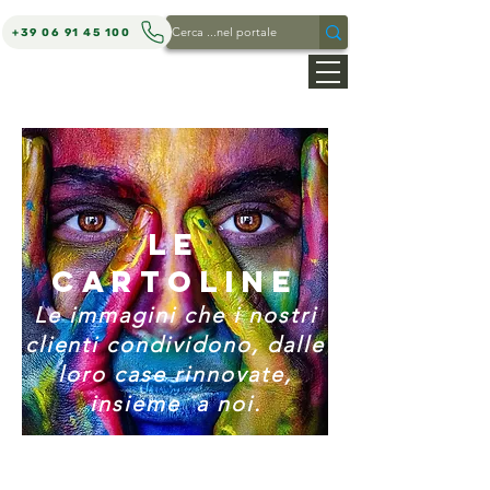
+39 06 91 45 100
MARCO REPETTO ARCHITETTO
le
cartoline
Le immagini che i nostri
clienti
condividono, dalle
loro case rinnovate,
insieme a noi.