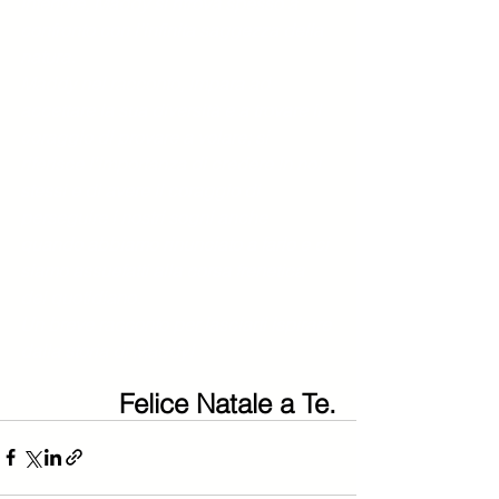
interiore, Maddy si ritrova spesso a 
confronto con l’infinita saggezza della 
natura. 
Maddy nel racconto, impara ad 
accettare la sua diversità e a trovare il 
coraggio di provare a volare; si 
riferisce l'importanza di credere in noi 
stessi e di avere il coraggio di 
perseguire i nostri sogni anche 
quando abbiamo rinunciato a farlo e ci 
siamo assuefatti alla corsa frenetica 
del quotidiano. 
Un breve racconto per lasciarti ispirare 
dalla storia di Maddy!
Felice Natale a Te.