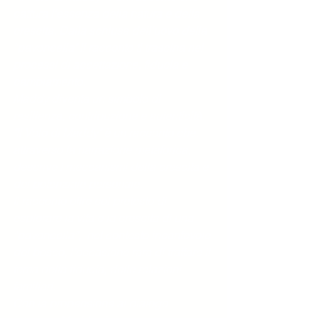
cattura l'essenza della natura e della 
crescita. Dalla schiusa dell'uovo della 
“pavoncella" il racconto ti trascina nei 
processi di accettazione, fiducia e 
cambiamento.
Maddy diventa un simbolo di 
resilienza, contribuzione e autenticità. 
"Il Volo di Maddy" è un racconto che, 
attraverso la narrazione metaforica, 
descrive i meccanismi della crescita e 
del potenziale personale.
Il racconto offre col pretesto di 
esplorare la vita e la crescita di una 
“pavoncella”,  nel contesto incantevole 
del bosco, l’occasione rara di trattare il 
tema della fiducia, delle relazioni 
familiari.
Con la propensione al dialogo 