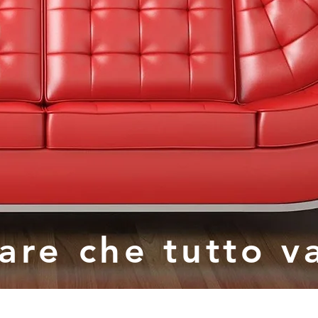
iare
che tutto v