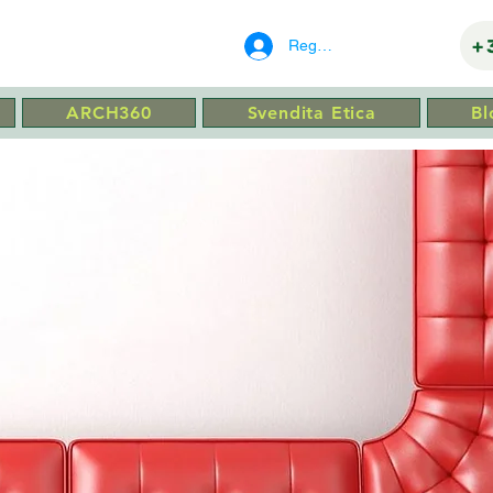
ITETTO
+
Registrati
ARCH360
Svendita Etica
Bl