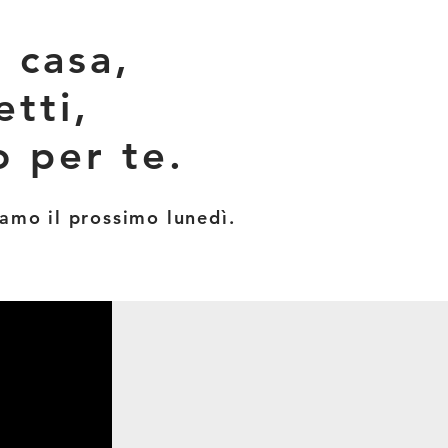
a
casa,
tti,
 per te.
amo il prossimo lunedì.