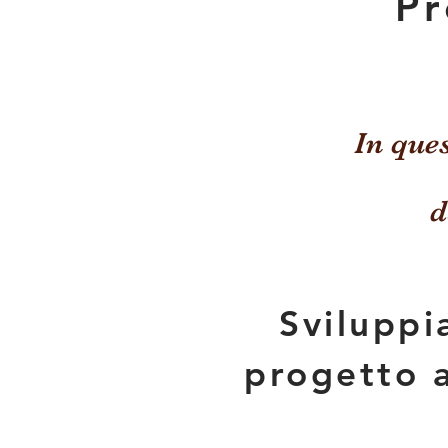
P
In ques
d
Svilupp
progetto 