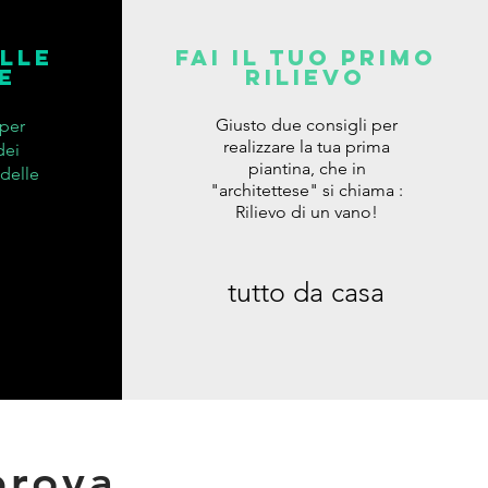
lle
FAI IL TUO PRIMO
e
RILIEVO
Giusto due consigli per
per
realizzare la tua prima
dei
piantina, che in
 delle
"architettese" si chiama :
Rilievo di un vano!
tutto da casa
prova