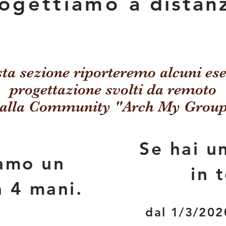
rogettiamo
a distan
ta sezione riporteremo alcuni ese
progettazione svolti da remoto
alla Community "Arch My Grou
Se hai u
iamo un
in 
a 4 mani.
dal 1/3/202