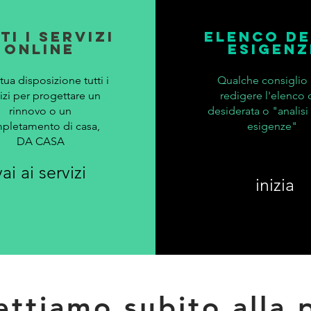
TI I SERVIZI
elenco de
ONLINE
esigenz
tua disposizione tutti i
Qualche consiglio 
izi per progettare un
redigere l'elenco 
rinnovo o un
desiderata o "analisi
pletamento di casa,
esigenze"
DA CASA
vai ai servizi
inizia
ettiamo subito alla 