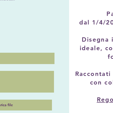
P
O
b
dal 1/4/2
b
g
Disegna 
o
ideale, c
o
f
Raccontati
con co
Rego
rica file