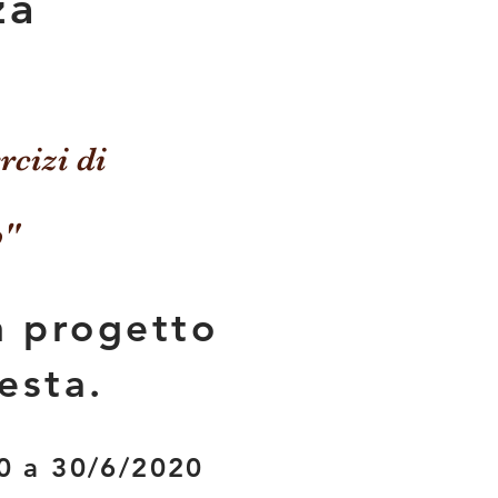
za
rcizi di
p"
n progetto
testa.
0 a 30/6/2020