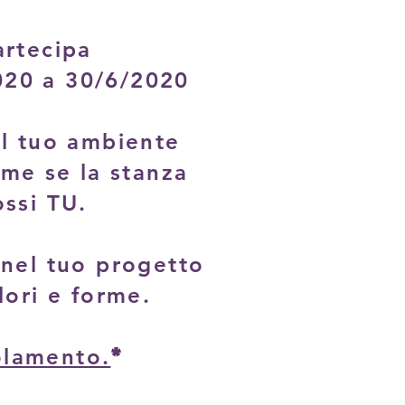
artecipa
020 a 30/6/2020
il tuo ambiente
ome se la stanza
ossi TU.
 nel tuo progetto
lori e forme.
*
lamento.