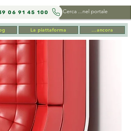
39 06 91 45 100
og
La piattaforma
...ancora