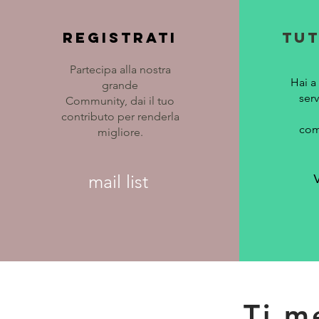
registrati
TUT
Partecipa alla nostra
Hai a 
grande
serv
Community, dai il tuo
contributo per renderla
com
migliore.
mail list
Ti m