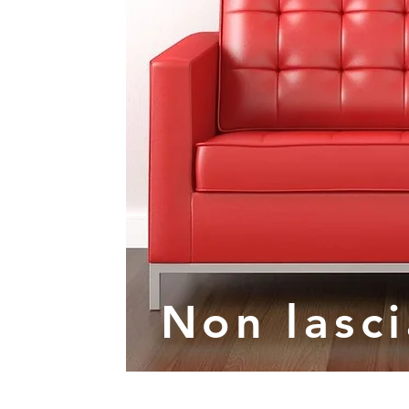
Non
lasc