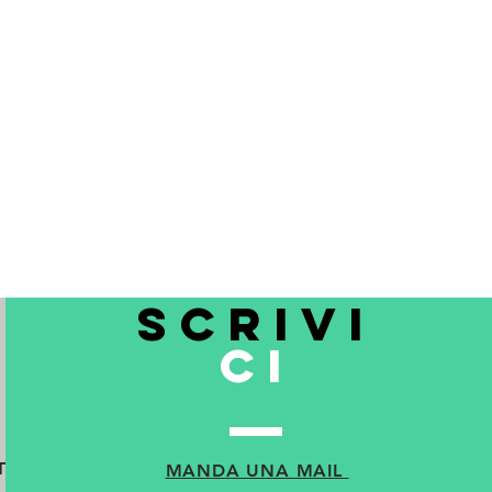
sterà tutelato dalla normativa sul
i nostra proprietà fino alla
scrivi
ci
TO
MANDA UNA MAIL