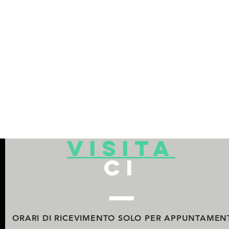
se vorrà realizzarla.
il progetto (opera artistica) sarà di nostra proprietà e re
diritto d'autore.
Il prototipo (opera artistica) scaturito dal progetto sarà d
consegna avvenuta.
visita
ci
ORARI DI RICEVIMENTO
SOLO PER APPUNTAMEN