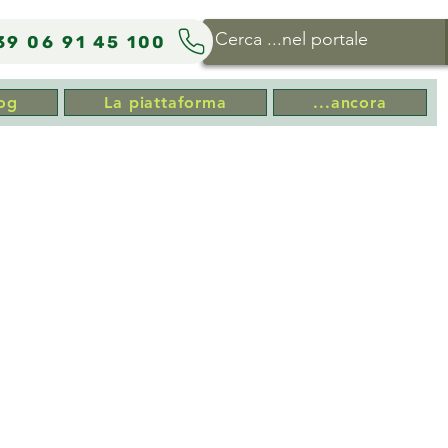
39 06 91 45 100
og
La piattaforma
...ancora