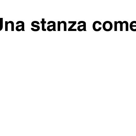
na stanza come
Un CONTEST aperto a te e all
Art.1° I partecipanti sono gli iscritti alla
community.
ontest è conoscerci, condividere, confrontarci 
Art.3° Cosa si vince?
La realizzazione della tua 
*
1 - 2.