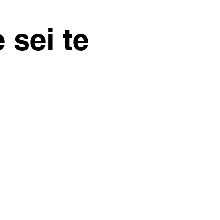
 sei te
a tua famiglia.
tra noi che amiamo la
idea per "La stanza come sei te" .