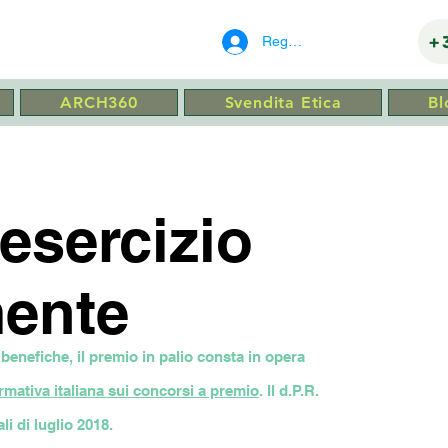
ITETTO
+
Registrati
ARCH360
Svendita Etica
Bl
esercizio
mente
 benefiche, il premio in palio consta in opera
rmativa italiana sui concorsi a premio
. Il d.P.R.
li di luglio 2018.