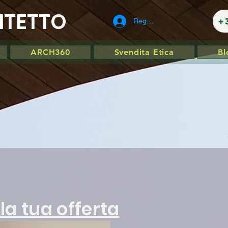
ITETTO
+
Registrati
ARCH360
Svendita Etica
Bl
 la tua offerta