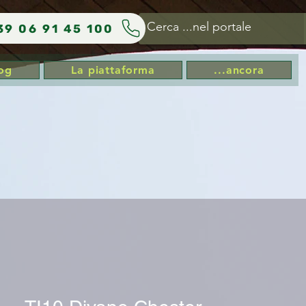
39 06 91 45 100
og
La piattaforma
...ancora