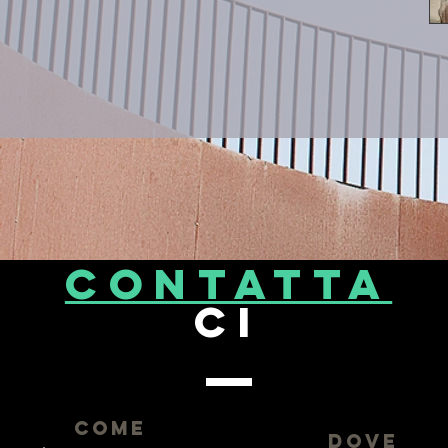
CONTATta
ci
come
dove