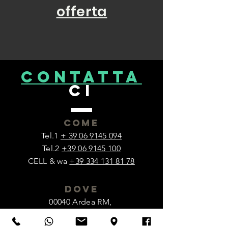
offerta
CONTATta
ci
come
Tel.1
+ 39 06 9145 094
Tel.2
+39 06 9145 100
CELL & wa
+39 334 131 81 78
dove
00040 Ardea RM,
Via delle Industrie, 1