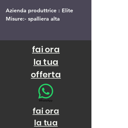
regolare
scontato
Azienda produttrice : Elite
Misure:- spalliera alta
Finitura: STRUTTURA: lassello
di rovere TINTO SCURO
fai ora
Seduta: Intreccio di Abaca
la tua
-
offerta
prezzo franco nostro magazino
WhatsApp
fai ora
la tua