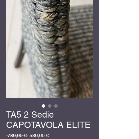
TA5 2 Sedie
CAPOTAVOLA ELITE
Prezzo
Prezzo
 780,00 € 
580,00 €