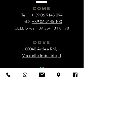
come
Tel.1
+ 39 06 9145 094
Tel.2
+39 06 9145 100
CELL & wa
+39 334 131 81 78
dove
00040 Ardea RM,
Via delle Industrie, 1
WhatsApp
CHIAMATACI ORA
visita
ci