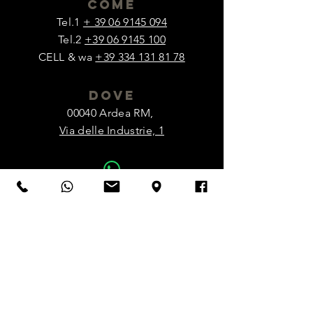
come
Tel.1
+ 39 06 9145 094
Tel.2
+39 06 9145 100
CELL & wa
+39 334 131 81 78
dove
00040 Ardea RM,
Via delle Industrie, 1
WhatsApp
CHIAMATACI ORA
visita
ci