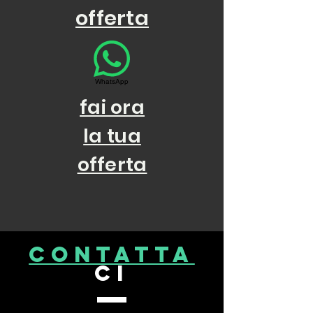
Imbottitura: cinghie elastiche e
offerta
poliriutena a densità
differenziata
Struttura: Legno Masello
WhatsApp
fai ora
prezzo franco nostro magazino
la tua
offerta
CONTATta
ci