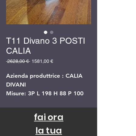
T11 Divano 3 POSTI
CALIA
Prezzo
Prezzo
 2628,00 € 
1581,00 €
regolare
scontato
Azienda produttrice : CALIA
DIVANI
Misure: 3P L 198 H 88 P 100
Finitura RIVESTIMENTO:
fai ora
PELLE PRIMO FIORE
la tua
Finitura PIEDI: METALLO