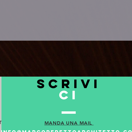
meccanismo.
Il calore della venatura del
legno. Un rovere disegnato
dalla naturalezza delle fibre
messe in evidenza una
"decapatura", moderna, quasi
metallizzata. Una raro esempio
di tradizionale rivisitato.
scrivi
ci
Video 39 - n° moduli 20 costo
a modulo 300€
LAVASTOVIGLIE E CAPPA
TO
MANDA UNA MAIL
ESCLUSA