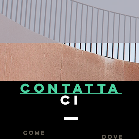
CONTATta
ci
come
dove