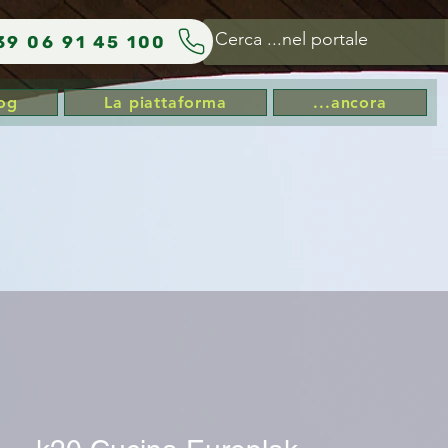
39 06 91 45 100
og
La piattaforma
...ancora