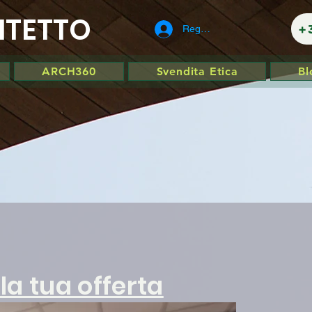
ITETTO
+
Registrati
ARCH360
Svendita Etica
Bl
 la tua offerta