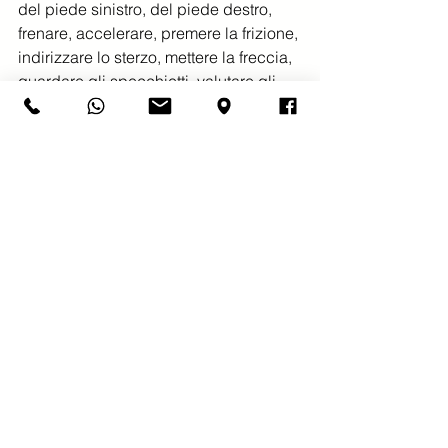
del piede sinistro, del piede destro, 
frenare, accelerare, premere la frizione, 
indirizzare lo sterzo, mettere la freccia, 
guardare gli specchietti, valutare gli 
ingombri; tutto con grande impegno e 
concentrazione, dopo poche settimane 
lo stesso automobilista agisce con 
efficaci automatismi, in pochi mesi lo 
sforzo di concentrazione sui singoli 
gesti svanisce, le azioni saranno 
automatiche, compirà le stesse azioni 
efficacemente, rapidamente mentre 
ascolta la radio e sorride partecipando 
alla trasmissione del suo speaker 
radiofonico preferito, procedendo in 
auto verso il lavoro nel traffico delle ore 
di punta.
L’abitudine ad agire, rapidamente ed 
efficacemente rende le nostre giornate 